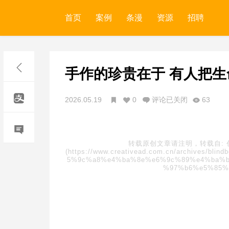
首页
案例
条漫
资源
招聘
手作的珍贵在于 有人把
2026.05.19
0
评论已关闭
63
转载原创文章请注明，转载自:
(https://www.creativead.com.cn/archive
5%9c%a8%e4%ba%8e%e6%9c%89%e4%ba%b
%97%b6%e5%85%