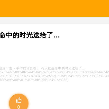
生命中的时光送给了…
创意广告
-
手作的珍贵在于 有人把生命中的时光送给了…
s/blindbox/%e6%89%8b%e4%bd%9c%e7%9a%84%e7%8f%8d%e8%b4%
a%e6%8a%8a%e7%94%9f%e5%91%bd%e4%b8%ad%e7%9a%84
89%e9%80%81%e7%bb%99%e4%ba%86)
0