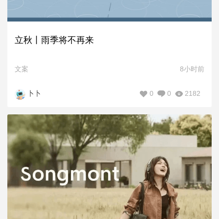
立秋丨雨季将不再来
文案
8小时前
0
0
2182
卜卜