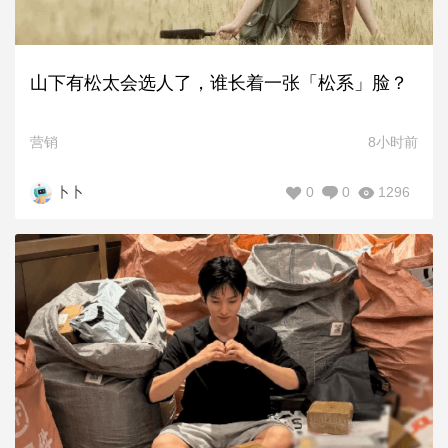
山下有松太会选人了，谁长着一张「松系」脸？
营销
8小时前
0
0
1296
卜卜