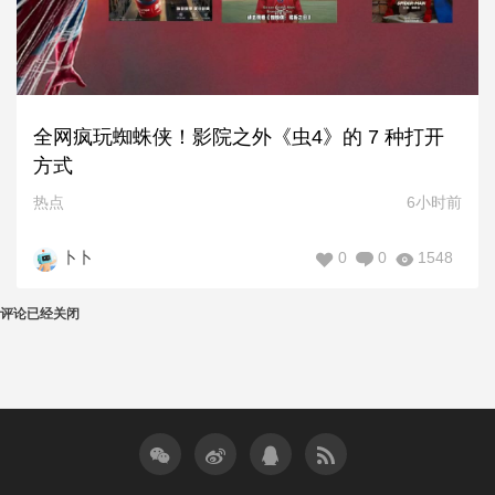
全网疯玩蜘蛛侠！影院之外《虫4》的 7 种打开
方式
热点
6小时前
0
0
1548
卜卜
评论已经关闭