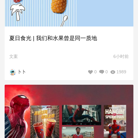
夏日食光 | 我们和水果曾是同一质地
文案
6小时前
0
0
1989
卜卜