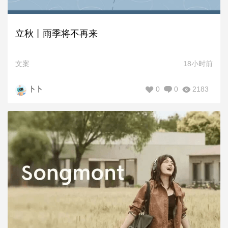
立秋丨雨季将不再来
文案
18小时前
0
0
2183
卜卜