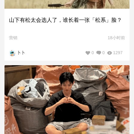
山下有松太会选人了，谁长着一张「松系」脸？
营销
18小时前
0
0
1297
卜卜