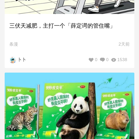
三伏天减肥，主打一个「薛定谔的管住嘴」
条漫
2天前
0
0
1538
卜卜