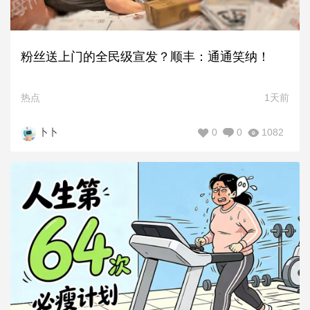
粉丝送上门的全民级宣发？顺丰：通通笑纳！
热点
1天前
0
0
1082
卜卜