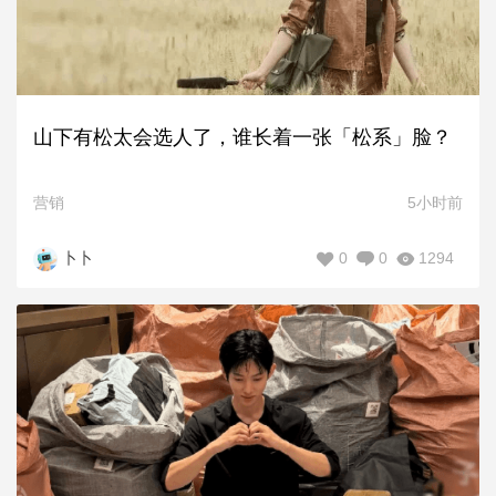
山下有松太会选人了，谁长着一张「松系」脸？
营销
5小时前
0
0
1294
卜卜