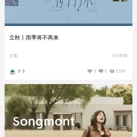
立秋丨雨季将不再来
文案
5小时前
0
0
2180
卜卜