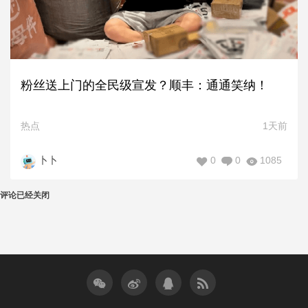
粉丝送上门的全民级宣发？顺丰：通通笑纳！
热点
1天前
0
0
1085
卜卜
评论已经关闭