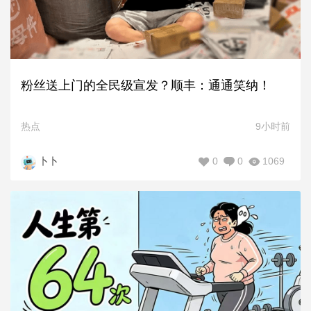
粉丝送上门的全民级宣发？顺丰：通通笑纳！
热点
9小时前
0
0
1069
卜卜