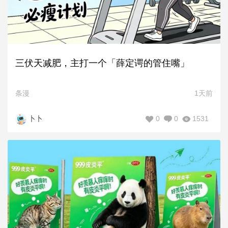
三伏天减肥，主打一个「薛定谔的管住嘴」
条漫
1天前
0
0
1531
卜卜