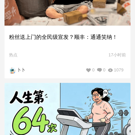
粉丝送上门的全民级宣发？顺丰：通通笑纳！
热点
17小时前
0
0
1079
卜卜