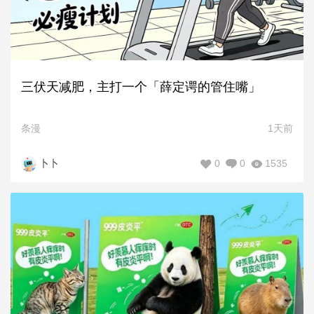
三伏天减肥，主打一个「薛定谔的管住嘴」
条漫
1天前
0
0
1535
卜卜