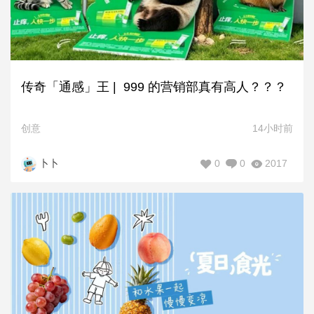
传奇「通感」王 | 999 的营销部真有高人？？？
创意
14小时前
0
0
2017
卜卜