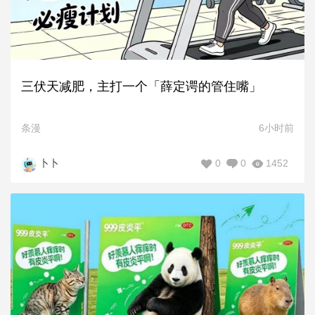
三伏天减肥，主打一个「薛定谔的管住嘴」
条漫
6小时前
0
0
1452
卜卜