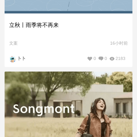
立秋丨雨季将不再来
文案
16小时前
0
0
2183
卜卜