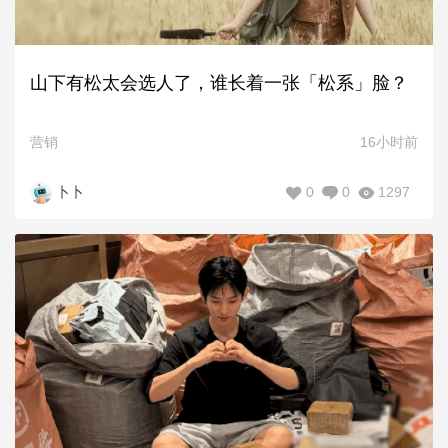
山下有松太会选人了，谁长着一张「松系」脸？
营销
16小时前
0
0
1297
卜卜