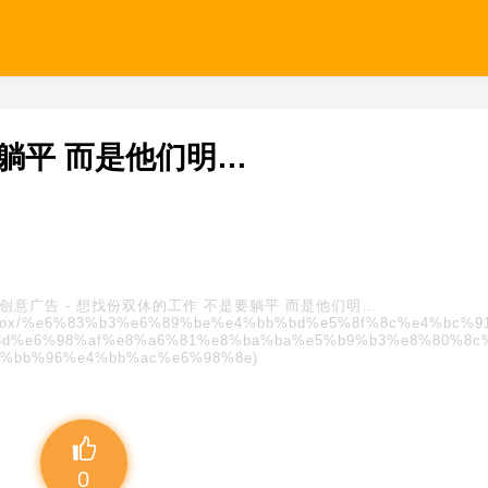
躺平 而是他们明…
创意广告
-
想找份双休的工作 不是要躺平 而是他们明…
s/blindbox/%e6%83%b3%e6%89%be%e4%bb%bd%e5%8f%8c%e4%bc%
d%e6%98%af%e8%a6%81%e8%ba%ba%e5%b9%b3%e8%80%8c
4%bb%96%e4%bb%ac%e6%98%8e)
0