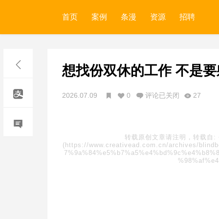
首页
案例
条漫
资源
招聘
想找份双休的工作 不是要
2026.07.09
0
评论已关闭
27
转载原创文章请注明，转载自:
(https://www.creativead.com.cn/archive
7%9a%84%e5%b7%a5%e4%bd%9c%e4%b8%8
%98%af%e