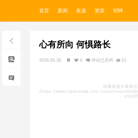
首页
案例
条漫
资源
招聘
心有所向 何惧路长
2026.05.26
0
评论已关闭
52
转载原创文章请注
(https://www.creativead.com.cn/archive
6%83