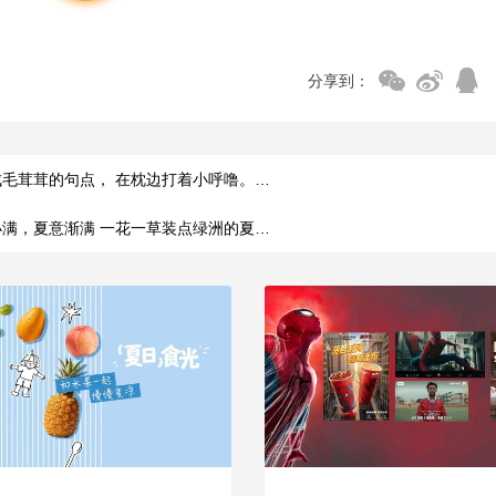
分享到：
成毛茸茸的句点， 在枕边打着小呼噜。…
小满，夏意渐满 一花一草装点绿洲的夏…