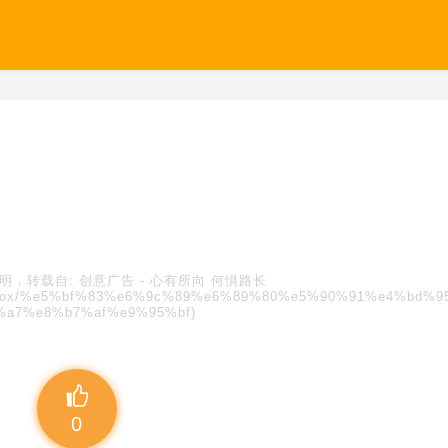
明，转载自:
创意广告
-
心有所向 何惧路长
s/blindbox/%e5%bf%83%e6%9c%89%e6%89%80%e5%90%91%e4%bd%
%a7%e8%b7%af%e9%95%bf)
0