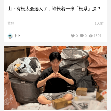
山下有松太会选人了，谁长着一张「松系」脸？
营销
1天前
0
0
1301
卜卜