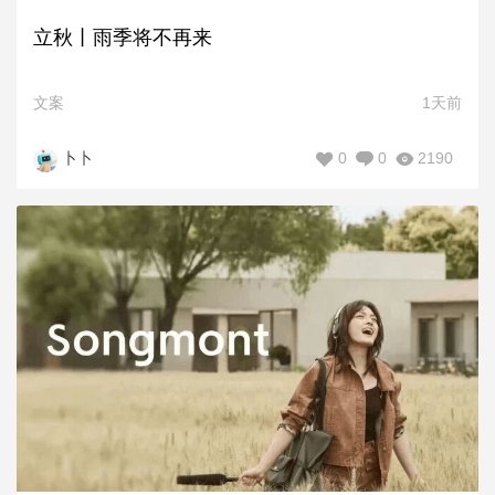
立秋丨雨季将不再来
文案
1天前
0
0
2190
卜卜