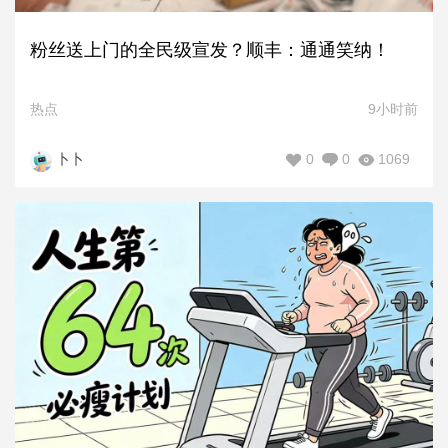
粉丝送上门的全民级宣发？顺丰：通通笑纳！
热点
9小时前
0
0
1069
卜卜