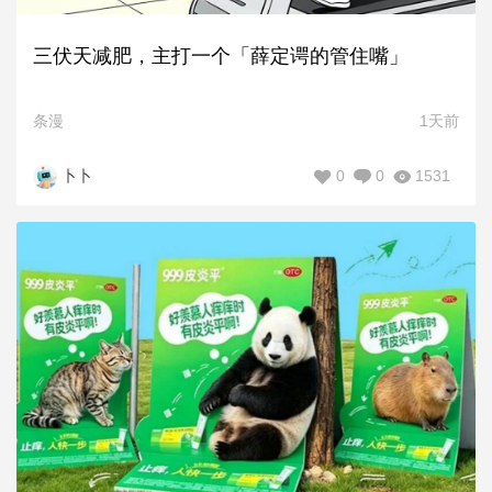
三伏天减肥，主打一个「薛定谔的管住嘴」
条漫
1天前
0
0
1531
卜卜