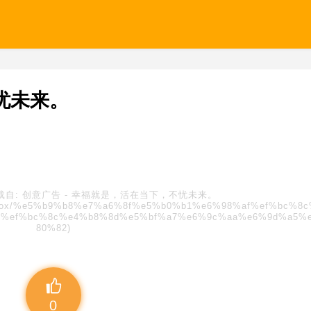
忧未来。
载自:
创意广告
-
幸福就是，活在当下，不忧未来。
/blindbox/%e5%b9%b8%e7%a6%8f%e5%b0%b1%e6%98%af%ef%bc%8
%ef%bc%8c%e4%b8%8d%e5%bf%a7%e6%9c%aa%e6%9d%a5%
80%82)
0