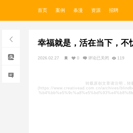
首页
案例
条漫
资源
招聘
幸福就是，活在当下，不
2026.02.27
0
评论已关闭
119
转载原创文章请注明，转
(https://www.creativead.com.cn/archives
%b4%bb%e5%9c%a8%e5%bd%93%e4%b8%8b