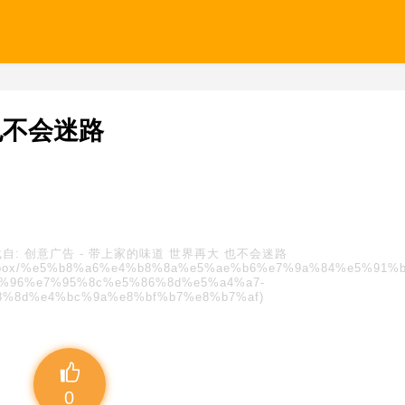
也不会迷路
自:
创意广告
-
带上家的味道 世界再大 也不会迷路
s/blindbox/%e5%b8%a6%e4%b8%8a%e5%ae%b6%e7%9a%84%e5%91%
8%96%e7%95%8c%e5%86%8d%e5%a4%a7-
8%8d%e4%bc%9a%e8%bf%b7%e8%b7%af)
0