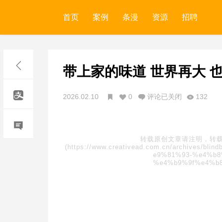
首页
案例
条漫
资源
招聘
带上家的味道 世界再大 
2026.02.10
0
评论已关闭
132
转载原创文章请注明，转载
(https://www.creativead.com.cn/archive
e9%81%93-%e4%b
%e4%b9%9f%e4%b