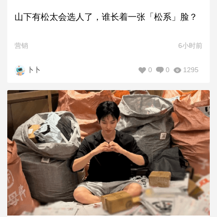
山下有松太会选人了，谁长着一张「松系」脸？
营销
6小时前
0
0
1295
卜卜