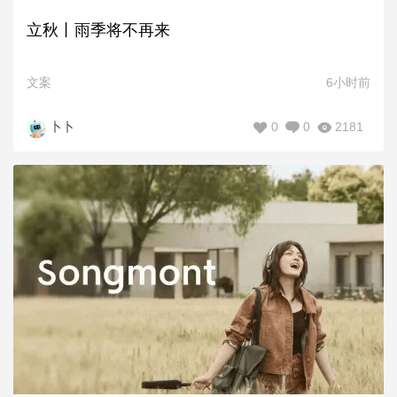
立秋丨雨季将不再来
文案
6小时前
0
0
2181
卜卜