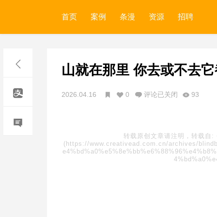
首页
案例
条漫
资源
招聘
山就在那里 你去或不去它
2026.04.16
0
评论已关闭
93
转载原创文章请注明，转载自:
(https://www.creativead.com.cn/archive
e4%bd%a0%e5%8e%bb%e6%88%96%e4%b8%
4%bd%a0%e