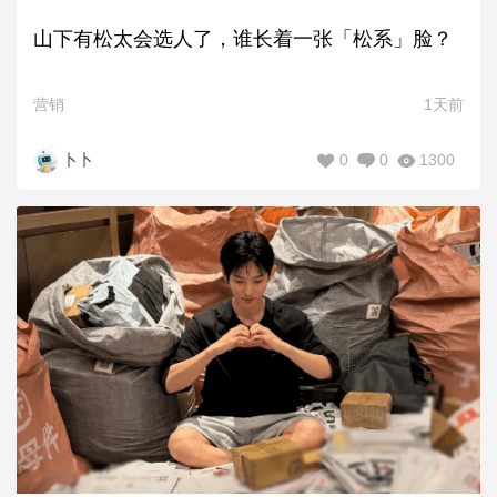
山下有松太会选人了，谁长着一张「松系」脸？
营销
1天前
0
0
1300
卜卜