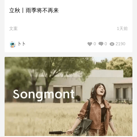
立秋丨雨季将不再来
文案
1天前
0
0
2190
卜卜