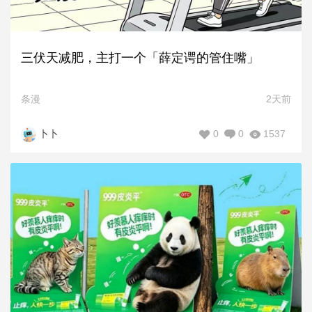
三伏天减肥，主打一个「薛定谔的管住嘴」
条漫
2天前
0
0
1537
卜卜