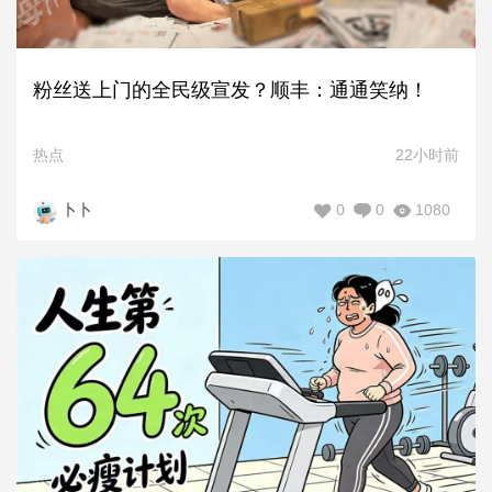
粉丝送上门的全民级宣发？顺丰：通通笑纳！
热点
22小时前
0
0
1080
卜卜