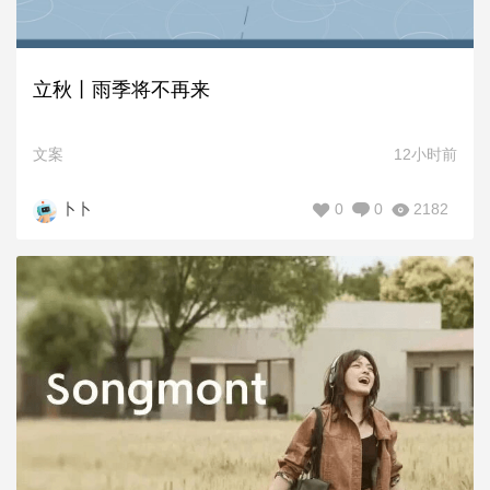
立秋丨雨季将不再来
文案
12小时前
0
0
2182
卜卜