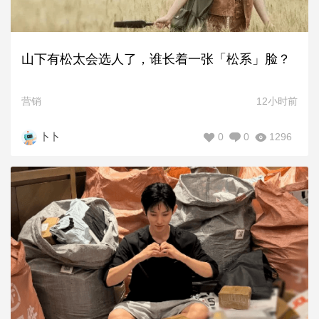
山下有松太会选人了，谁长着一张「松系」脸？
营销
12小时前
0
0
1296
卜卜