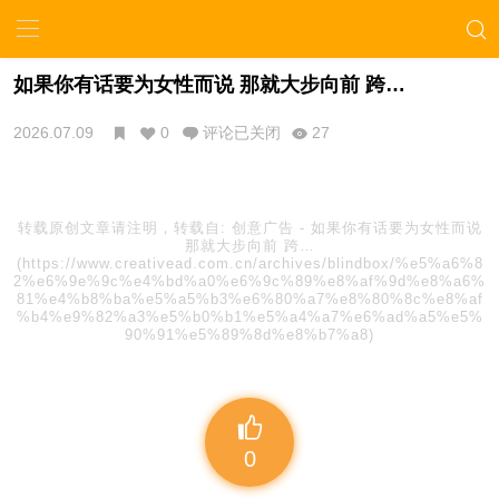
如果你有话要为女性而说 那就大步向前 跨…
2026.07.09
0
评论已关闭
27
转载原创文章请注明，转载自:
创意广告
-
如果你有话要为女性而说
那就大步向前 跨…
(https://www.creativead.com.cn/archives/blindbox/%e5%a6%8
2%e6%9e%9c%e4%bd%a0%e6%9c%89%e8%af%9d%e8%a6%
81%e4%b8%ba%e5%a5%b3%e6%80%a7%e8%80%8c%e8%af
%b4%e9%82%a3%e5%b0%b1%e5%a4%a7%e6%ad%a5%e5%
90%91%e5%89%8d%e8%b7%a8)
0