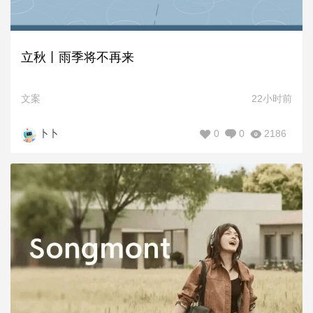
立秋丨雨季将不再来
文案
22小时前
0
0
2186
卜卜