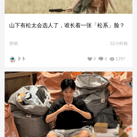
山下有松太会选人了，谁长着一张「松系」脸？
营销
22小时前
0
0
1297
卜卜