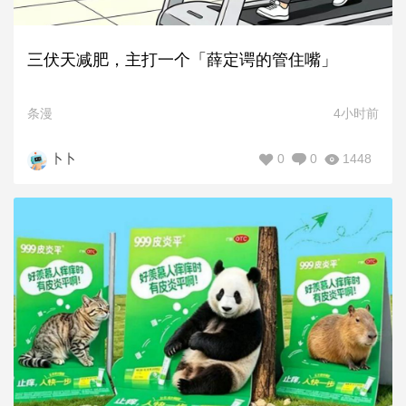
三伏天减肥，主打一个「薛定谔的管住嘴」
条漫
4小时前
0
0
1448
卜卜