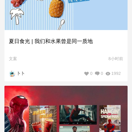
夏日食光 | 我们和水果曾是同一质地
文案
8小时前
0
0
1992
卜卜