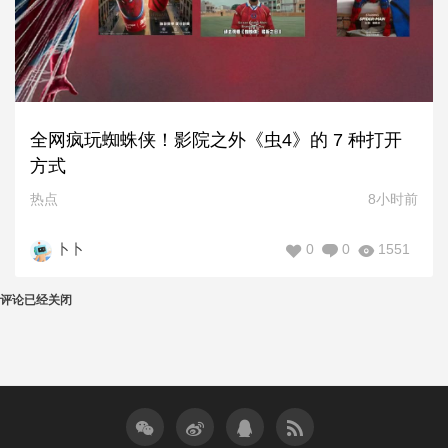
全网疯玩蜘蛛侠！影院之外《虫4》的 7 种打开
方式
热点
8小时前
0
0
1551
卜卜
评论已经关闭