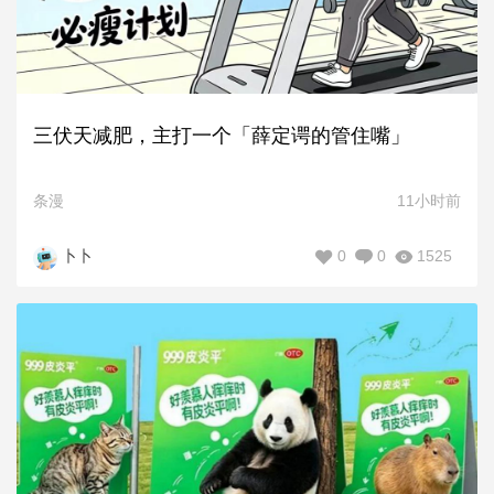
三伏天减肥，主打一个「薛定谔的管住嘴」
条漫
11小时前
0
0
1525
卜卜