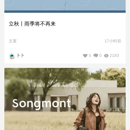
立秋丨雨季将不再来
文案
17小时前
0
0
2183
卜卜