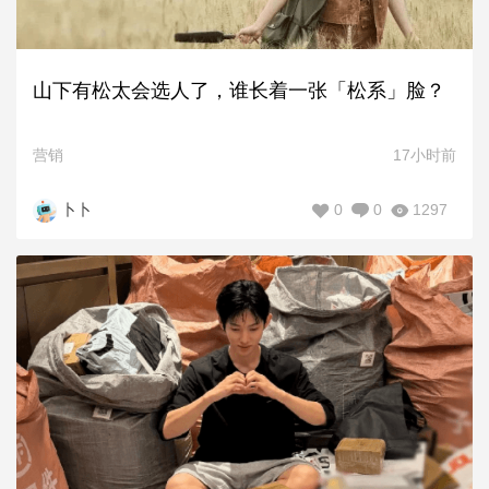
山下有松太会选人了，谁长着一张「松系」脸？
营销
17小时前
0
0
1297
卜卜