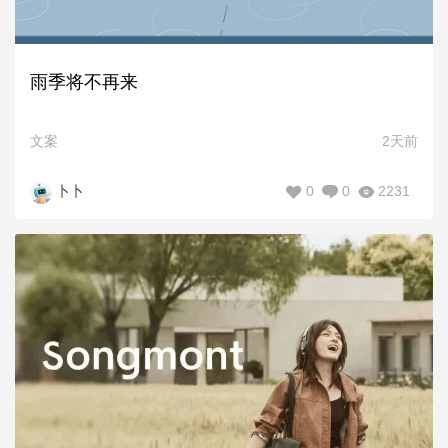
雨季将不再来
文案
2天前
0
0
2231
卜卜