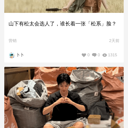
山下有松太会选人了，谁长着一张「松系」脸？
营销
2天前
0
0
1315
卜卜