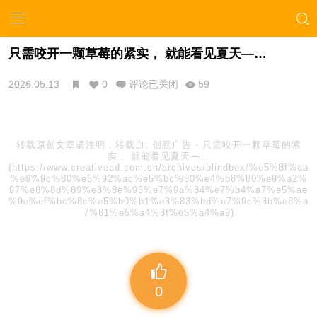
只需咬开一颗草莓的紧实， 就能看见夏天—…
2026.05.13
0
评论已关闭
59
转载原创文章请注明，转载自:
创意广告
-
只需咬开一颗草莓的紧
实， 就能看见夏天—…
(https://www.creativead.com.cn/archives/blindbox/%e5%8f%aa
%e9%9c%80%e5%92%ac%e5%bc%80%e4%b8%80%e9%a2%
97%e8%8d%89%e8%8e%93%e7%9a%84%e7%b4%a7%e5%ae
%9e%ef%bc%8c%e5%b0%b1%e8%83%bd%e7%9c%8b%e8%a
7%81%e5%a4%8f%e5%a4%a9)
0