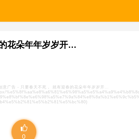
春的花朵年年岁岁开…
创意广告
-
只要春天不死， 就有迎春的花朵年年岁岁开…
s/blindbox/%e5%8f%aa%e8%a6%81%e6%98%a5%e5%a4%a9%e4%b8%
9%e8%bf%8e%e6%98%a5%e7%9a%84%e8%8a%b1%e6%9c%b5
b4%e5%b2%81%e5%b2%81%e5%bc%80)
0