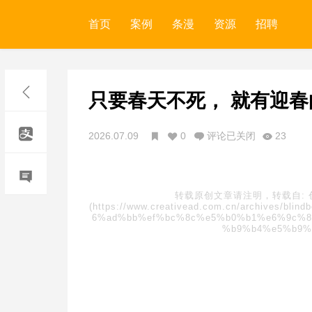
首页
案例
条漫
资源
招聘
只要春天不死， 就有迎
2026.07.09
0
评论已关闭
23
转载原创文章请注明，转载自:
(https://www.creativead.com.cn/archive
6%ad%bb%ef%bc%8c%e5%b0%b1%e6%9c%8
%b9%b4%e5%b9%