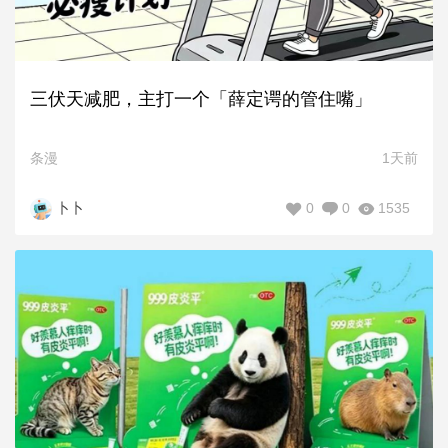
三伏天减肥，主打一个「薛定谔的管住嘴」
条漫
1天前
0
0
1535
卜卜