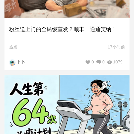
粉丝送上门的全民级宣发？顺丰：通通笑纳！
热点
17小时前
0
0
1079
卜卜