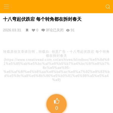
十八弯起伏跌宕 每个转角都在拆封春天
2026.03.31
0
评论已关闭
91
转载原创文章请注明，转载自:
创意广告
-
十八弯起伏跌宕 每个转角
都在拆封春天
(https://www.creativead.com.cn/archives/blindbox/%e5%8d%8
1%e5%85%ab%e5%bc%af%e8%b5%b7%e4%bc%8f%e8%b7%
8c%e5%ae%95-
%e6%af%8f%e4%b8%aa%e8%bd%ac%e8%a7%92%e9%83%b
d%e5%9c%a8%e6%8b%86%e5%b0%81%e6%98%a5%e5%a4
%a9)
0