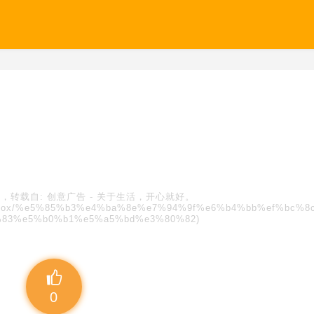
，转载自:
创意广告
-
关于生活，开心就好。
s/blindbox/%e5%85%b3%e4%ba%8e%e7%94%9f%e6%b4%bb%ef%bc%8
%83%e5%b0%b1%e5%a5%bd%e3%80%82)
0