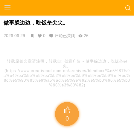
做事躲边边，吃饭垒尖尖。
2026.06.29
0
评论已关闭
26
转载原创文章请注明，转载自:
创意广告
-
做事躲边边，吃饭垒尖
尖。
(https://www.creativead.com.cn/archives/blindbox/%e5%81%9
a%e4%ba%8b%e8%ba%b2%e8%be%b9%e8%be%b9%ef%bc%
8c%e5%90%83%e9%a5%ad%e5%9e%92%e5%b0%96%e5%b0
%96%e3%80%82)
0