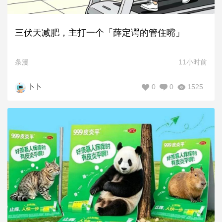
三伏天减肥，主打一个「薛定谔的管住嘴」
条漫
11小时前
0
0
1525
卜卜