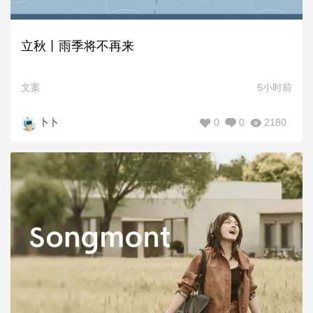
立秋丨雨季将不再来
文案
5小时前
0
0
2180
卜卜