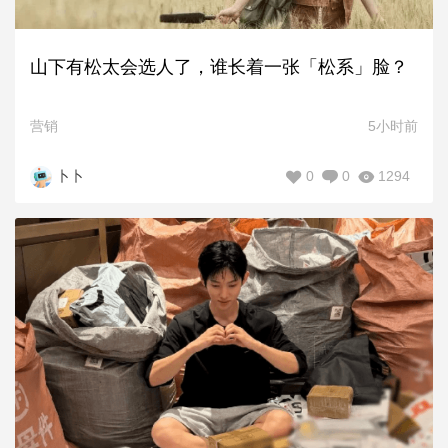
山下有松太会选人了，谁长着一张「松系」脸？
营销
5小时前
0
0
1294
卜卜