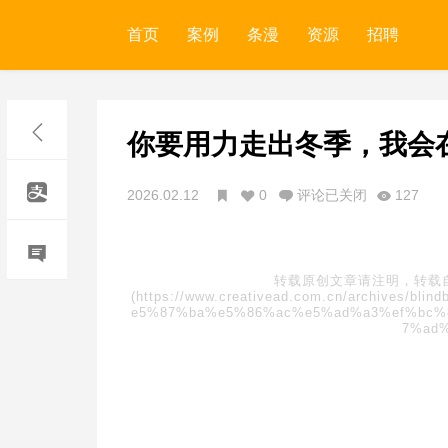
首页
案例
条漫
资源
招聘
你要用力走出冬季，我会
2026.02.12
0
评论已关闭
127
转载原创文章请注明，转载
(https://www.creativead.com.cn/archive
e5%87%ba%e5%86%ac%e5%ad%a3%ef%bc%
7%ad