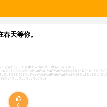
在春天等你。
自:
创意广告
-
你要用力走出冬季，我会在春天等你。
s/blindbox/%e4%bd%a0%e8%a6%81%e7%94%a8%e5%8a%9b%e8%b5%
8c%e6%88%91%e4%bc%9a%e5%9c%a8%e6%98%a5%e5%a4%a
%89%e4%bd%a0%e3%80%82)
0