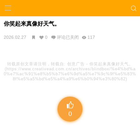
你笑起来真像好天气。
2026.02.27
0
评论已关闭
117
转载原创文章请注明，转载自:
创意广告
-
你笑起来真像好天气。
(https://www.creativead.com.cn/archives/blindbox/%e4%bd%a
0%e7%ac%91%e8%b5%b7%e6%9d%a5%e7%9c%9f%e5%83%
8f%e5%a5%bd%e5%a4%a9%e6%b0%94%e3%80%82)
0