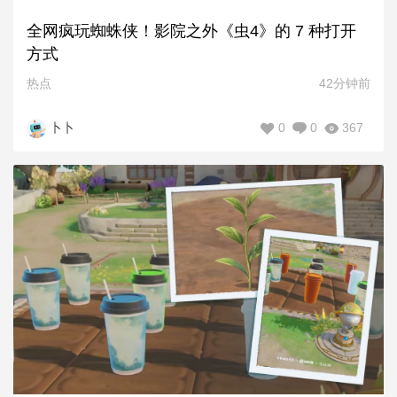
全网疯玩蜘蛛侠！影院之外《虫4》的 7 种打开
方式
热点
42分钟前
0
0
367
卜卜