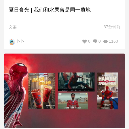
夏日食光 | 我们和水果曾是同一质地
文案
37分钟前
0
0
1160
卜卜