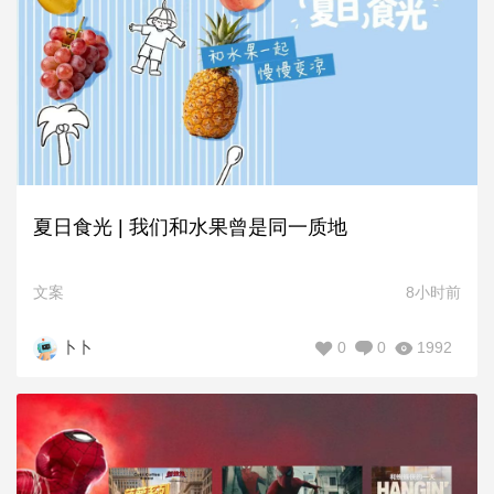
夏日食光 | 我们和水果曾是同一质地
文案
8小时前
0
0
1992
卜卜