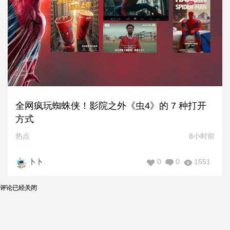
全网疯玩蜘蛛侠！影院之外《虫4》的 7 种打开
方式
热点
8小时前
0
0
1551
卜卜
评论已经关闭