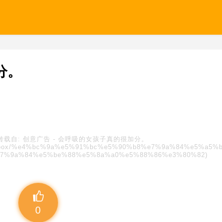
分。
转载自:
创意广告
-
会呼吸的女孩子真的很加分。
s/blindbox/%e4%bc%9a%e5%91%bc%e5%90%b8%e7%9a%84%e5%a5%
e7%9a%84%e5%be%88%e5%8a%a0%e5%88%86%e3%80%82)
0