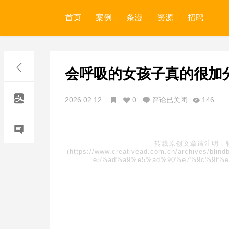
首页
案例
条漫
资源
招聘
会呼吸的女孩子真的很加
2026.02.12
0
评论已关闭
146
转载原创文章请注明，
(https://www.creativead.com.cn/archive
e5%ad%a9%e5%ad%90%e7%9c%9f%