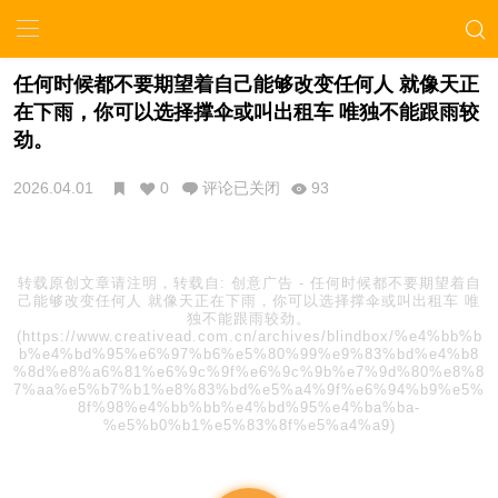
任何时候都不要期望着自己能够改变任何人 就像天正
在下雨，你可以选择撑伞或叫出租车 唯独不能跟雨较
劲。
2026.04.01
0
评论已关闭
93
转载原创文章请注明，转载自:
创意广告
-
任何时候都不要期望着自
己能够改变任何人 就像天正在下雨，你可以选择撑伞或叫出租车 唯
独不能跟雨较劲。
(https://www.creativead.com.cn/archives/blindbox/%e4%bb%b
b%e4%bd%95%e6%97%b6%e5%80%99%e9%83%bd%e4%b8
%8d%e8%a6%81%e6%9c%9f%e6%9c%9b%e7%9d%80%e8%8
7%aa%e5%b7%b1%e8%83%bd%e5%a4%9f%e6%94%b9%e5%
8f%98%e4%bb%bb%e4%bd%95%e4%ba%ba-
%e5%b0%b1%e5%83%8f%e5%a4%a9)