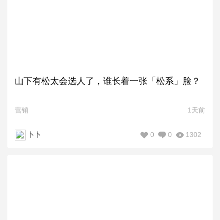
山下有松太会选人了，谁长着一张「松系」脸？
营销
1天前
0
0
1302
卜卜