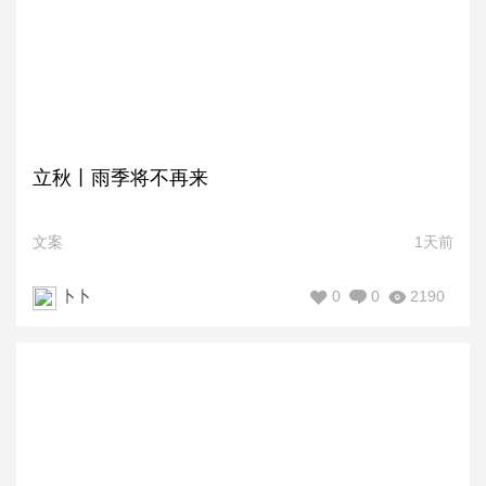
立秋丨雨季将不再来
文案
1天前
0
0
2190
卜卜