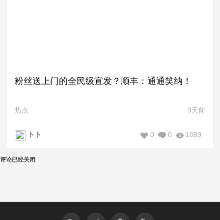
粉丝送上门的全民级宣发？顺丰：通通笑纳！
热点
3天前
0
0
1089
卜卜
评论已经关闭