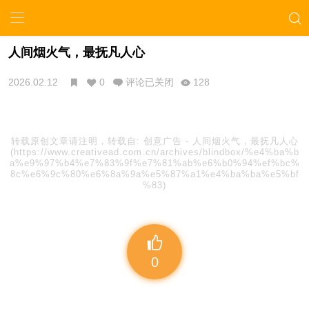
人间烟火气，最抚凡人心
2026.02.12
0
评论已关闭
128
转载原创文章请注明，转载自:
创意广告
-
人间烟火气，最抚凡人心
(https://www.creativead.com.cn/archives/blindbox/%e4%ba%b
a%e9%97%b4%e7%83%9f%e7%81%ab%e6%b0%94%ef%bc%
8c%e6%9c%80%e6%8a%9a%e5%87%a1%e4%ba%ba%e5%bf
%83)
0