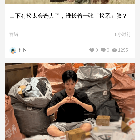
山下有松太会选人了，谁长着一张「松系」脸？
营销
8小时前
0
0
1295
卜卜