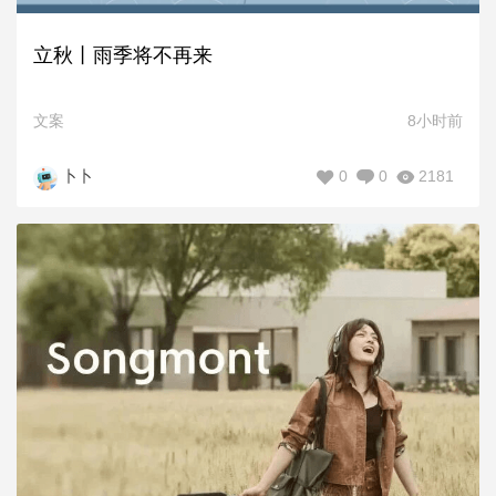
立秋丨雨季将不再来
文案
8小时前
0
0
2181
卜卜