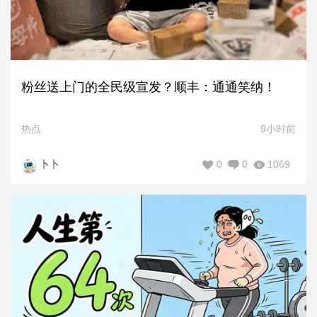
粉丝送上门的全民级宣发？顺丰：通通笑纳！
热点
9小时前
0
0
1069
卜卜