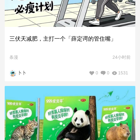
三伏天减肥，主打一个「薛定谔的管住嘴」
条漫
24小时前
0
0
1531
卜卜