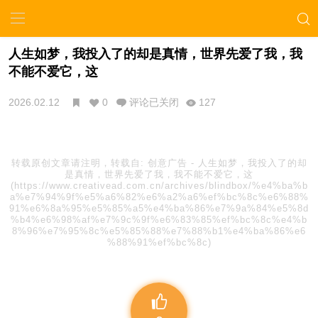
人生如梦，我投入了的却是真情，世界先爱了我，我
不能不爱它，这
2026.02.12
0
评论已关闭
127
转载原创文章请注明，转载自:
创意广告
-
人生如梦，我投入了的却
是真情，世界先爱了我，我不能不爱它，这
(https://www.creativead.com.cn/archives/blindbox/%e4%ba%b
a%e7%94%9f%e5%a6%82%e6%a2%a6%ef%bc%8c%e6%88%
91%e6%8a%95%e5%85%a5%e4%ba%86%e7%9a%84%e5%8d
%b4%e6%98%af%e7%9c%9f%e6%83%85%ef%bc%8c%e4%b
8%96%e7%95%8c%e5%85%88%e7%88%b1%e4%ba%86%e6
%88%91%ef%bc%8c)