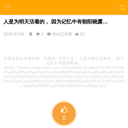
人是为明天活着的， 因为记忆中有朝阳晓露…
2026.07.09
0
评论已关闭
22
转载原创文章请注明，转载自:
创意广告
-
人是为明天活着的， 因为
记忆中有朝阳晓露…
(https://www.creativead.com.cn/archives/blindbox/%e4%ba%b
a%e6%98%af%e4%b8%ba%e6%98%8e%e5%a4%a9%e6%b4%
bb%e7%9d%80%e7%9a%84%ef%bc%8c%e5%9b%a0%e4%b8
%ba%e8%ae%b0%e5%bf%86%e4%b8%ad%e6%9c%89%e6%9
c%9d%e9%98%b3%e6%99%93%e9%9c%b2)
0