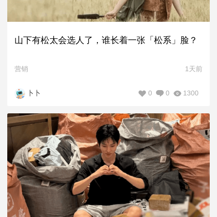
山下有松太会选人了，谁长着一张「松系」脸？
营销
1天前
0
0
1300
卜卜