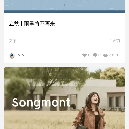
立秋丨雨季将不再来
文案
1天前
0
0
2190
卜卜