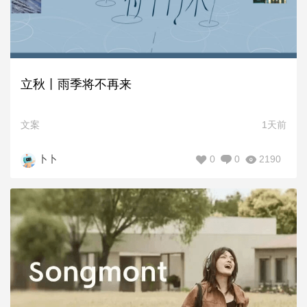
立秋丨雨季将不再来
文案
1天前
0
0
2190
卜卜