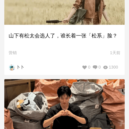
山下有松太会选人了，谁长着一张「松系」脸？
营销
1天前
0
0
1300
卜卜