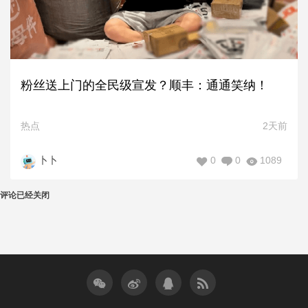
粉丝送上门的全民级宣发？顺丰：通通笑纳！
热点
2天前
0
0
1089
卜卜
评论已经关闭