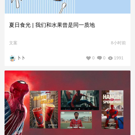
夏日食光 | 我们和水果曾是同一质地
文案
8小时前
0
0
1991
卜卜