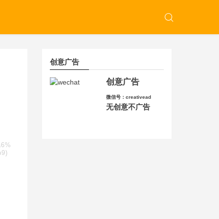
创意广告
创意广告
微信号：creativead
无创意不广告
a6%
9)