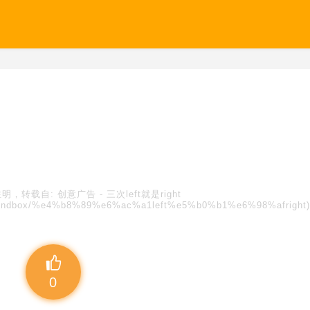
注明，转载自:
创意广告
-
三次left就是right
es/blindbox/%e4%b8%89%e6%ac%a1left%e5%b0%b1%e6%98%afright)
0