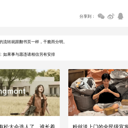
分享到：
的流转就跟翻书页一样，干脆而分明。
:
如果事与愿违请相信另有安排
有松太会选人了，谁长着
粉丝送上门的全民级宣