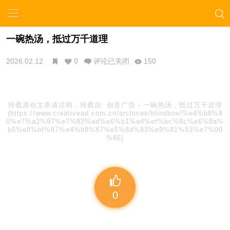
一碗热汤，抵过万千道理
2026.02.12
0
评论已关闭
150
转载原创文章请注明，转载自:
创意广告
-
一碗热汤，抵过万千道理
(https://www.creativead.com.cn/archives/blindbox/%e4%b8%8
0%e7%a2%97%e7%83%ad%e6%b1%a4%ef%bc%8c%e6%8a%
b5%e8%bf%87%e4%b8%87%e5%8d%83%e9%81%93%e7%90
%86)
0