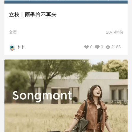
立秋丨雨季将不再来
文案
20小时前
0
0
2186
卜卜