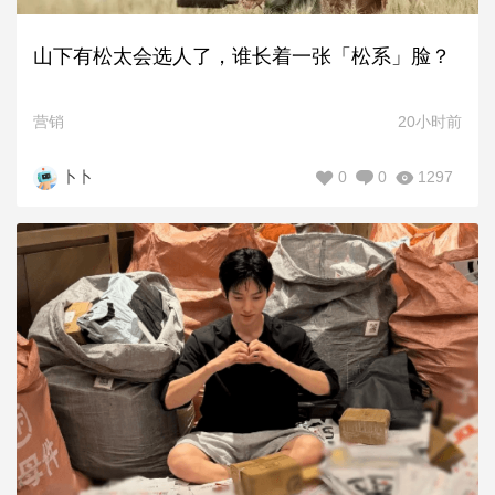
山下有松太会选人了，谁长着一张「松系」脸？
营销
20小时前
0
0
1297
卜卜