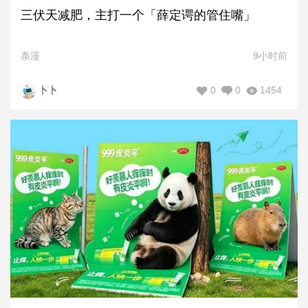
三伏天减肥，主打一个「薛定谔的管住嘴」
条漫
9小时前
0
0
1454
卜卜