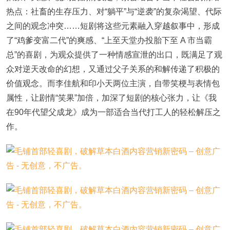
热点：社畜的生存压力、对“躺平”与“逆袭”的复杂渴望、代际
之间的观念冲突……短剧将这些元素融入穿越叙事中，形成
了“鸡爹变富二代”的爽感、“上至天堂办投胎下至 A 市当霸
总”的喜剧，为观众提供了一种情感宣泄的出口，既满足了观
众对逆天改命的幻想，又通过父子关系的和解传递了积极的
价值观念。而李佳航和印小天两位主演，自带笑梗与表情包
属性，让剧情“笑果”加倍，加深了短剧的核心张力，让《我
在90年代望父成龙》成为一部适合当代打工人的轻松解压之
作。