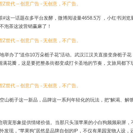
茶#这一话题在多平台发酵，微博阅读量4658.5万 ，小红书浏览
爷不泡茶这波营销赢麻了！
地举办了
“送你10万朵栀子花”活动。武汉江汉关直接变身栀子花
铺满花瓣，这是要把整条街都变成打卡圣地的节奏，文旅局都下
空山栀子这一新品，品牌这一系列年轻化的玩法，把
“解渴、解
愈萌宠形象提供情绪价值。
当那只头顶苹果的小白狗频频刷屏，
意外发现，“苹果狗”居然是品牌自创的IP，不仅有果园宠物人设，