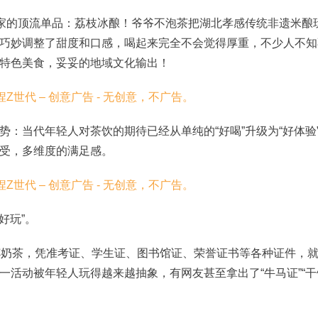
们家的顶流单品：荔枝冰酿！爷爷不泡茶把湖北孝感传统非遗米酿
巧妙调整了甜度和口感，喝起来完全不会觉得厚重
，不少人
不知
特色美食
，
妥妥的
地域
文化输出！
势：当代年轻人对茶饮的期待已经从单纯的
“好喝”升级为“好体验
受，多维度的满足感。
“好玩”。
杯奶茶，凭准考证、学生证、图书馆证、荣誉证书等各种证件，
一活动被年轻人玩得越来越抽象，有网友甚至拿出了“牛马证”“干