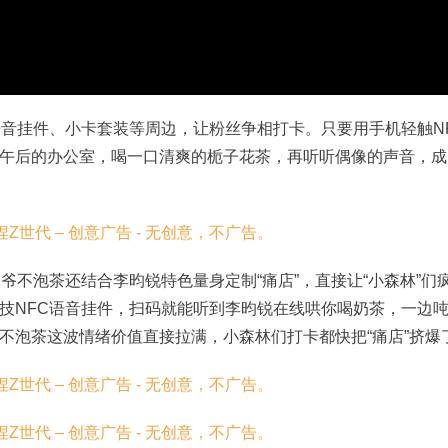
语音挂件、小卡套装等周边，让粉丝争相打卡。只要用手机轻触N
午后的办公室，喝一口清爽的栀子花茶，再听听偶像的声音，
成
爷爷不泡茶还结合李昀锐特色量身定制“痛店”，直接让“小森林”们
技NFC语音挂件，扫码就能听到李昀锐在线哄你喝奶茶，一边
不泡茶这波情绪价值直接拉满，小森林们打卡都快把“痛店”挤爆