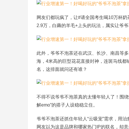
网友们都玩疯了，让
#请全国考生喝10万杯奶
2.9万，白薅的羊毛+上头的玩法，属实让爷
此外，爷爷不泡茶还在武汉、长沙、南昌等多
海，4米高的巨型花花直接封神，连斑马线都
名，这排面就问还有谁？
不得不说爷爷不泡茶真的太懂年轻人了！围绕
解emo”的搭子人设稳稳立住。
爷爷不泡茶还抓住年轻人
“
云吸宠
”
需求，用治
网友以为这是品牌和哪家热门
IP的联名，却