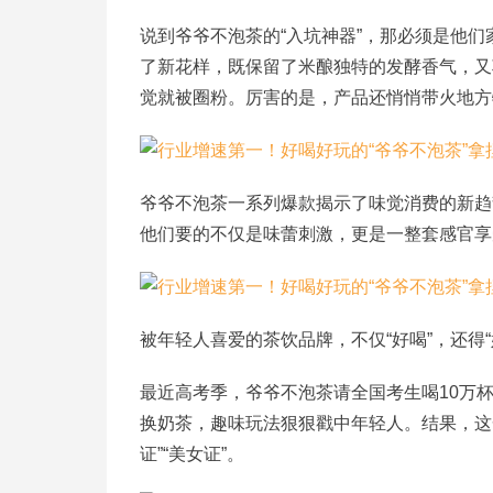
说到爷爷不泡茶的“入坑神器”，那必须是他
了新花样，既保留了米酿独特的发酵香气，又
觉就被圈粉
。
厉害的是，
产品
还悄悄
带火
地方
爷爷不泡茶一系列爆款揭示了味觉消费的新趋
他们要的不仅是味蕾刺激，更是一整套感官享
被年轻人喜爱的茶饮品牌，不仅
“好喝”，还得
最近高考季，爷爷不泡茶请全国考生喝
10万
换奶茶，趣味玩法狠狠戳中年轻人。结果，这
证”“美女证”。