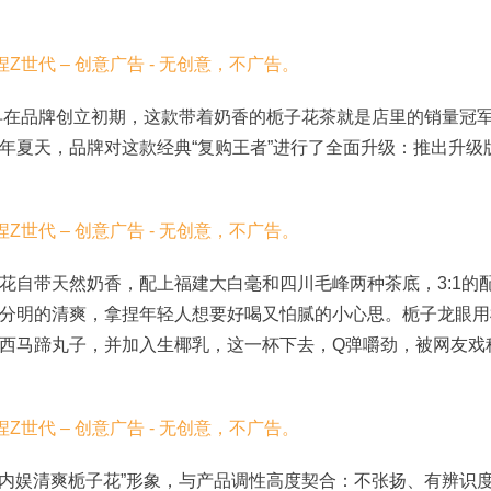
。早在品牌创立初期，这款带着奶香的栀子花茶就是店里的销量冠
年夏天，品牌对这款经典“复购王者”进行了全面升级：推出升级
花自带天然奶香，配上福建大白毫和四川毛峰两种茶底，
3:1的
分明的清爽，拿捏年轻人想要好喝又怕腻的小心思
。
栀子龙眼
用
西马蹄丸子，并加入生椰乳，这一杯下去，
Q弹嚼
劲
，被网友戏
“内娱清爽栀子花”形象，与产品调性高度契合：不张扬、有辨识