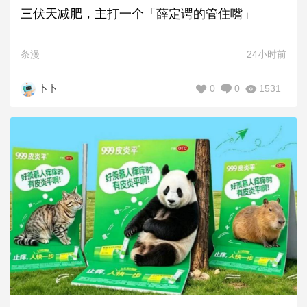
三伏天减肥，主打一个「薛定谔的管住嘴」
条漫
24小时前
0
0
1531
卜卜