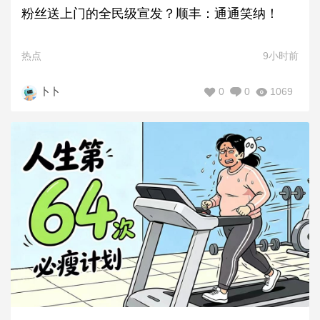
粉丝送上门的全民级宣发？顺丰：通通笑纳！
热点
9小时前
0
0
1069
卜卜