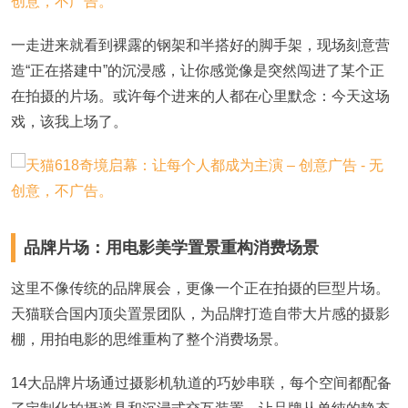
一走进来就看到裸露的钢架和半搭好的脚手架，
现场
刻意营
造
“正在搭建中”的沉浸
感，让你感觉
像是突然闯进了某个正
在拍摄的片场。或许每个进来的人都在心里默念：今天这场
戏，该我上场了。
品牌片场：用电影美学置景重构消费场景
这里不像
传统的品牌展会
，更像一个正在拍摄的巨型片场。
天猫
联合国内顶尖置景团队
，为
品牌打造
自带
大片感
的
摄影
棚
，用拍电影的思维重构了整个消费场景。
14大品牌片场通过摄影机轨道的巧妙串联，每个空间都配备