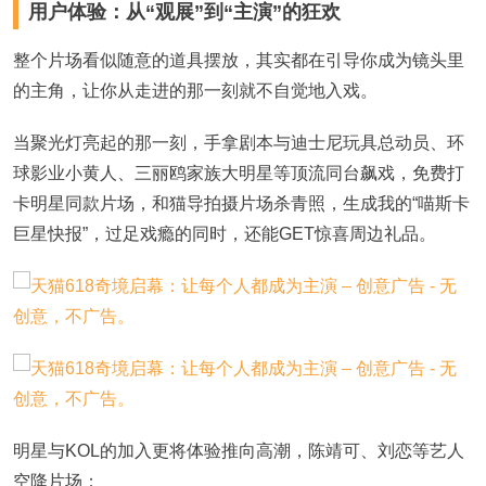
用户体验：从
“观展”到“主演”的狂欢
整个片场
看似随意的道具摆放，其实都在引导你成为镜头里
的主角
，让你从走进的那一刻就
不自觉地入戏
。
当聚光灯亮起的那一刻，手拿剧本与迪士尼玩具总动员、环
球影业小黄人、三丽鸥家族大明星等顶流同台飙戏，免费打
卡明星同款片场，和猫导拍摄片场杀青照，生成我的
“喵斯卡
巨星快报”，
过足戏瘾的同时，
还能
GET惊喜周边礼品。
明星与KOL的加入更将体验推向高潮，陈靖可、刘恋等艺人
空降片场；