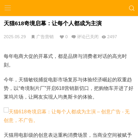
天猫618奇境启幕：让每个人都成为主演
2025.05.29
广告营销
0
评论已关闭
2497
每年电商大促的开幕式，都是品牌与消费者对话的高光时
刻。
今年，天猫敏锐捕捉电影市场复苏与体验经济崛起的双重趋
势，以
“奇境制片厂”开启618营销新切口，把购物车开进了好
莱坞片场
，让
网友实现人均奥斯卡的
体验。
天猫
用电影
级
的创意表达重构消费场景
，
当商业空间被赋予