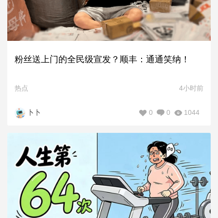
粉丝送上门的全民级宣发？顺丰：通通笑纳！
热点
4小时前
0
0
1044
卜卜