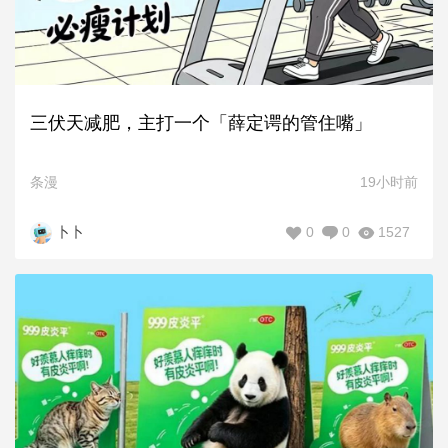
三伏天减肥，主打一个「薛定谔的管住嘴」
条漫
19小时前
0
0
1527
卜卜