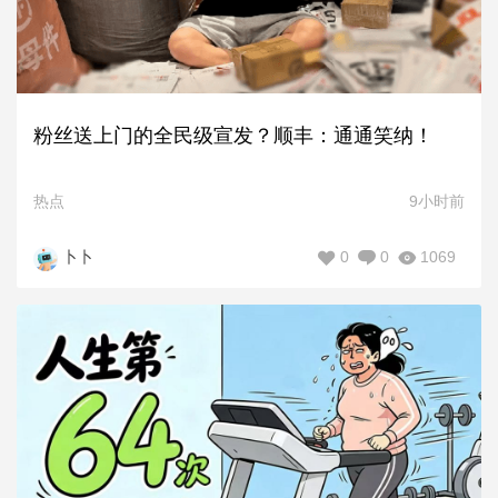
粉丝送上门的全民级宣发？顺丰：通通笑纳！
热点
9小时前
0
0
1069
卜卜