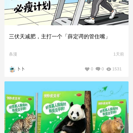
三伏天减肥，主打一个「薛定谔的管住嘴」
条漫
1天前
0
0
1531
卜卜